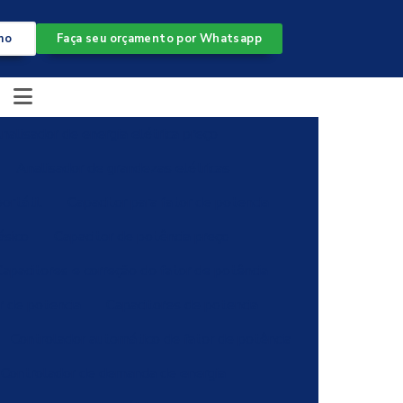
mo
Faça seu orçamento por Whatsapp
nalisador de energia elétrica preço
Analisador de grandezas elétricas
ortátil
Capacitor para fator de potencia
ásico
Capacitor de potência preço
apacitores e correção do fator de potência
r de potencia
Capacitores de potencia
Controlador automático de fator de potência
Controlador de demanda de energia