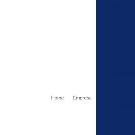
Medidores de e
Elétrica Digita
Elétra
Módulos de Tiri
e Diodos
Multimedidore
G2 Landis G
Pontes Retific
Monofásicas
Trifásicas
POWER CAP 4
Home
Empresa
Comando Autom
para Bancos
Capacitores em
Tensão
PowerNet P-3