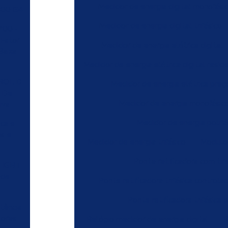
Medidor de energia digital monofási
300 G4
Medidor de energia digital trifásico
00 -
 Fator
Medidor de energia elétrica digital
Baixa
Medidor de energia elétrica digital reside
ROL D
Medidor de energia elétrica preç
r De
Medidor de energia monofásic
iva
Medidor de energia polifá
sca e
s e
Medidor de energia trifásico
Modulo 
Ponte retificadora com tiri
o IGBT
 de
Ponte retificadora trifásica controla
Ponte retificadora trifásica 
tência
tores
Relógio medidor de energia digital
R