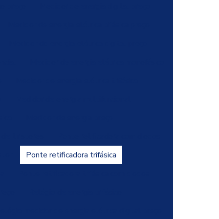
co preço
Medidor de energia digital preço
Medidor de energia elétrica bifásica preço
Medidor de energia elétrica digital preço
ncial
Medidor de energia elétrica monofásico
o
Medidor de energia elétrica trifásico
o
Medidor de energia multifuncional
sico
Medidor de energia preço
de tiristores
Ponte retificadora com diodos
stor
Ponte retificadora trifásica
da
Ponte retificadora trifásica com diodos
preço
Relógio de energia trifásico
elógio medidor de energia elétrica digital preço