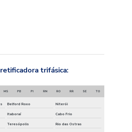
tificadora trifásica:
MS
PB
PI
RN
RO
RR
SE
TO
es
Belford Roxo
Niterói
Itaboraí
Cabo Frio
Teresópolis
Rio das Ostras