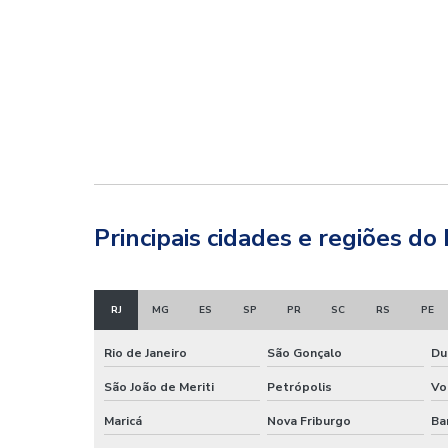
Principais cidades e regiões do
RJ
MG
ES
SP
PR
SC
RS
PE
Rio de Janeiro
São Gonçalo
Du
São João de Meriti
Petrópolis
Vo
Maricá
Nova Friburgo
Ba