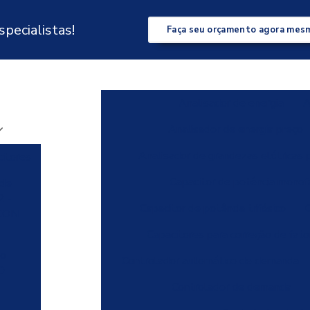
pecialistas!
Faça seu orçamento agora mes
Analisador de energia
A
Analisador de energia preço
Analisador de grandezas elétricas p
itores
Capacitor de potência monof
 de
2 -
Capacitor de potência trifásico
C
CON
Capacitores para correção de fato
go
Controlador automático de demanda
0
Controlador de demanda