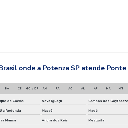
 Brasil onde a Potenza SP atende Ponte re
BA
CE
GO e DF
AM
PA
AC
AL
AP
MA
MT
que de Caxias
Nova Iguaçu
Campos dos Goytacaz
lta Redonda
Macaé
Magé
rra Mansa
Angra dos Reis
Mesquita