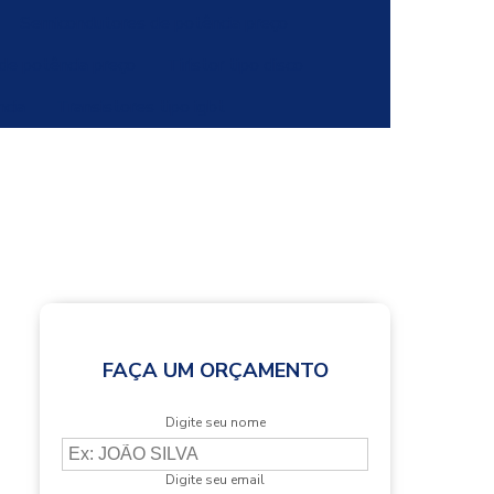
Semicondutores de potência preço
 de potência preço
Tiristor tipo disco
ncia
Transistores tipo igbt
FAÇA UM ORÇAMENTO
Digite seu nome
Digite seu email