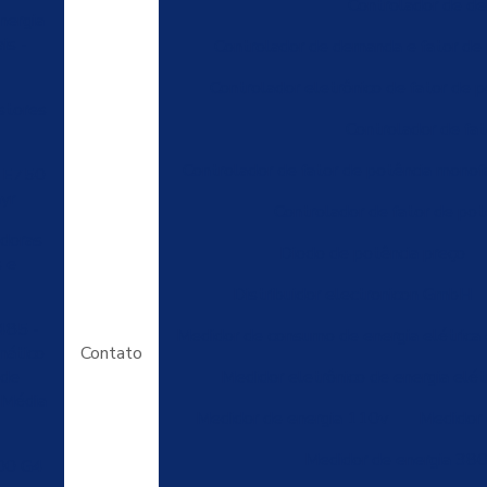
Controlador de de
nergia
is -
Controlador de demanda e fator de 
Controlador eletrônico de fator de p
stores
Controlador de fa
Controlador de fator de potência monof
s E750
yr
Controlador de fator de potê
adoras
Diodo de potência preço
 e
Distribuidor electronicon GmbH
85 -
Medidor de consumo de energia elétrica d
ático
Contato
 de
Medidor eletrônico de energia elét
 Média
Medidor de energia 110v
Medidor 
Medidor de energia 38
00 G4