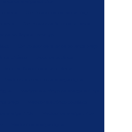
manda de energia elétrica
potencia
Controlador de demanda preço
otencia
Controlador de fator de potencia
tor de potência automático
ásico
Controlador de fator de potencia preço
ncia trifásico
Diodo de potência
Diodo retificador de alta potência
Medidor de consumo de energia digital
igital
Medidor eletrônico de energia elétrica
rica preço
Medidor eletrônico polifásico
de energia 220v
Medidor de energia 240v
0v
Medidor de energia digital