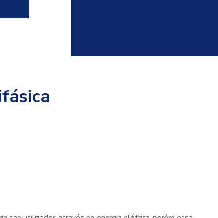
tência
Semicondutores de potência
Tiristor de potência
Tiristor
Transistores de pote
ifásica
a são utilizados através de energia elétrica, porém essa