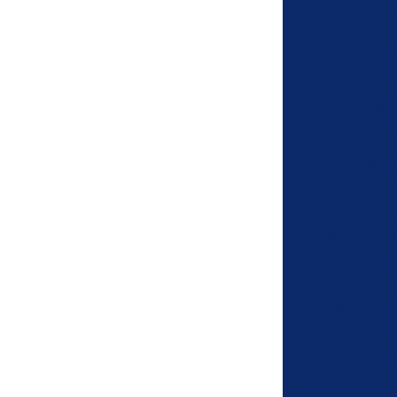
PowerNet PQ-
SMART CAP 2
Controlador de
de Potência - 
Tensão
SMART CONT
- Controlado
Demanda At
Tiristores Ro
Disco Normai
Rápidos
Transitores tip
e Darlington
Potência
Unidades de Po
de Semicondu