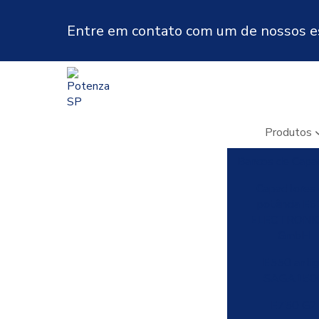
Entre em contato com um de nossos es
Produtos
Bancos de Capac
Capacitores
potência E6
ELECTRONI
GmbH
E550 anti
SAGA150
E750 G2