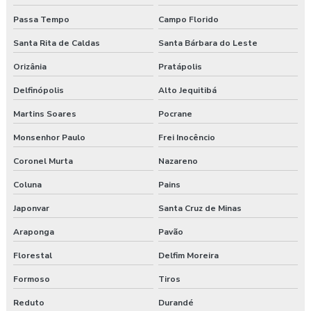
Passa Tempo
Campo Florido
Santa Rita de Caldas
Santa Bárbara do Leste
Orizânia
Pratápolis
Delfinópolis
Alto Jequitibá
Martins Soares
Pocrane
Monsenhor Paulo
Frei Inocêncio
Coronel Murta
Nazareno
Coluna
Pains
Japonvar
Santa Cruz de Minas
Araponga
Pavão
Florestal
Delfim Moreira
Formoso
Tiros
Reduto
Durandé