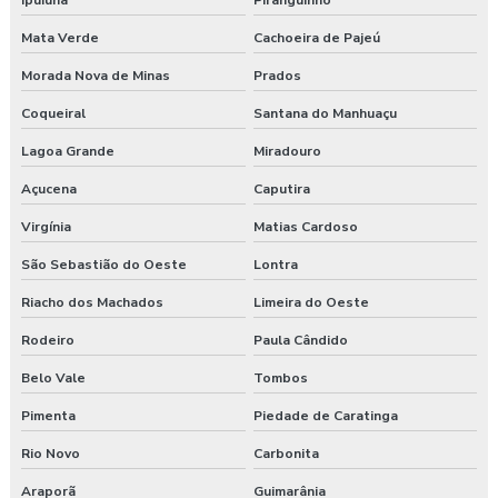
Ipuiúna
Piranguinho
Mata Verde
Cachoeira de Pajeú
Morada Nova de Minas
Prados
Coqueiral
Santana do Manhuaçu
Lagoa Grande
Miradouro
Açucena
Caputira
Virgínia
Matias Cardoso
São Sebastião do Oeste
Lontra
Riacho dos Machados
Limeira do Oeste
Rodeiro
Paula Cândido
Belo Vale
Tombos
Pimenta
Piedade de Caratinga
Rio Novo
Carbonita
Araporã
Guimarânia