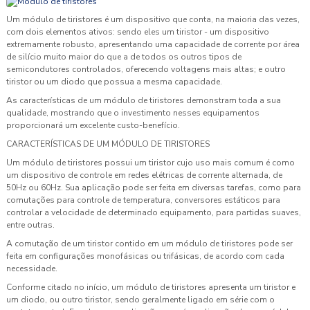
Um módulo de tiristores é um dispositivo que conta, na maioria das vezes,
com dois elementos ativos: sendo eles um tiristor - um dispositivo
extremamente robusto, apresentando uma capacidade de corrente por área
de silício muito maior do que a de todos os outros tipos de
semicondutores controlados, oferecendo voltagens mais altas; e outro
tiristor ou um diodo que possua a mesma capacidade.
As características de um módulo de tiristores demonstram toda a sua
qualidade, mostrando que o investimento nesses equipamentos
proporcionará um excelente custo-benefício.
CARACTERÍSTICAS DE UM MÓDULO DE TIRISTORES
Um módulo de tiristores possui um tiristor cujo uso mais comum é como
um dispositivo de controle em redes elétricas de corrente alternada, de
50Hz ou 60Hz. Sua aplicação pode ser feita em diversas tarefas, como para
comutações para controle de temperatura, conversores estáticos para
controlar a velocidade de determinado equipamento, para partidas suaves,
entre outras.
A comutação de um tiristor contido em um módulo de tiristores pode ser
feita em configurações monofásicas ou trifásicas, de acordo com cada
necessidade.
Conforme citado no início, um módulo de tiristores apresenta um tiristor e
um diodo, ou outro tiristor, sendo geralmente ligado em série com o