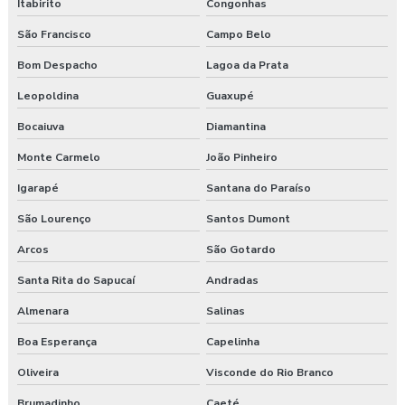
Itabirito
Congonhas
São Francisco
Campo Belo
Bom Despacho
Lagoa da Prata
Leopoldina
Guaxupé
Bocaiuva
Diamantina
Monte Carmelo
João Pinheiro
Igarapé
Santana do Paraíso
São Lourenço
Santos Dumont
Arcos
São Gotardo
Santa Rita do Sapucaí
Andradas
Almenara
Salinas
Boa Esperança
Capelinha
Oliveira
Visconde do Rio Branco
Brumadinho
Caeté