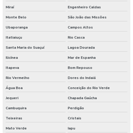
Miraí
Engenheiro Caldas
Monte Belo
São João das Missões
Ubaporanga
Campos Altos
Itatiaiuçu
Rio Casca
Santa Maria do Suaçuí
Lagoa Dourada
Ilicínea
Mar de Espanha
Itapeva
Bom Repouso
Rio Vermelho
Dores do Indaiá
Água Boa
Conceição do Rio Verde
Jequeri
Chapada Gaúcha
Cambuquira
Perdigão
Teixeiras
Cristais
Mato Verde
Iapu