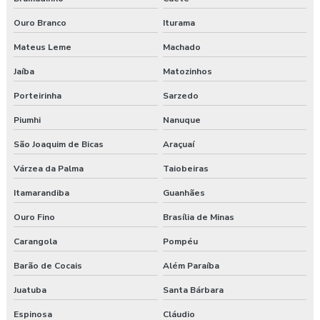
Ouro Branco
Iturama
Mateus Leme
Machado
Jaíba
Matozinhos
Porteirinha
Sarzedo
Piumhi
Nanuque
São Joaquim de Bicas
Araçuaí
Várzea da Palma
Taiobeiras
Itamarandiba
Guanhães
Ouro Fino
Brasília de Minas
Carangola
Pompéu
Barão de Cocais
Além Paraíba
Juatuba
Santa Bárbara
Espinosa
Cláudio