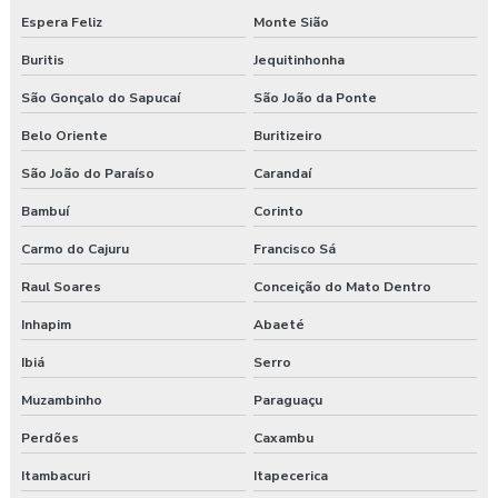
Espera Feliz
Monte Sião
Buritis
Jequitinhonha
São Gonçalo do Sapucaí
São João da Ponte
Belo Oriente
Buritizeiro
São João do Paraíso
Carandaí
Bambuí
Corinto
Carmo do Cajuru
Francisco Sá
Raul Soares
Conceição do Mato Dentro
Inhapim
Abaeté
Ibiá
Serro
Muzambinho
Paraguaçu
Perdões
Caxambu
Itambacuri
Itapecerica