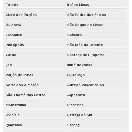
Toledo
Iraí de Minas
Claro dos Poções
São Pedro dos Ferros
Guidoval
São Roque de Minas
Lassance
Coimbra
Pintópolis
São João do Oriente
Catuji
Santana de Pirapama
Ijaci
Imbé de Minas
Varjão de Minas
Luisburgo
Serra dos Aimorés
Alfredo Vasconcelos
São Thomé das Letras
Alpercata
Montezuma
Riachinho
Dionísio
Estrela do Sul
Iguatama
Careaçu