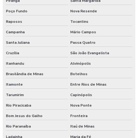
Piranga
Santa Margarida
Poço Fundo
Nova Resende
Raposos
Tocantins
Campanha
Mário Campos
Santa Juliana
Passa Quatro
Cruzília
São João Evangelista
Itanhandu
Alvinópolis
Brasilândia de Minas
Botelhos
Itamonte
Entre Rios de Minas
Tarumirim
Capinópolis
Rio Piracicaba
Nova Ponte
Bom Jesus do Galho
Fronteira
Rio Paranaíba
Itaú de Minas
Ladainha
Maria da Fé