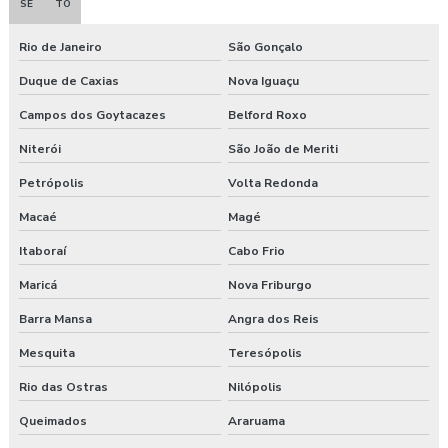
SE
TO
Rio de Janeiro
São Gonçalo
Duque de Caxias
Nova Iguaçu
Campos dos Goytacazes
Belford Roxo
Niterói
São João de Meriti
Petrópolis
Volta Redonda
Macaé
Magé
Itaboraí
Cabo Frio
Maricá
Nova Friburgo
Barra Mansa
Angra dos Reis
Mesquita
Teresópolis
Rio das Ostras
Nilópolis
Queimados
Araruama