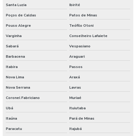
Santa Luzia
Ibirité
Poços de Caldas
Patos de Minas
Pouso Alegre
Teófilo Otoni
Varginha
Conselheiro Lafaiete
Sabará
Vespasiano
Barbacena
Araguari
Itabira
Passos
Nova Lima
Araxá
Nova Serrana
Lavras
Coronel Fabriciano
Muriaé
Ubá
Ituiutaba
Itaúna
Pará de Minas
Paracatu
Itajubá