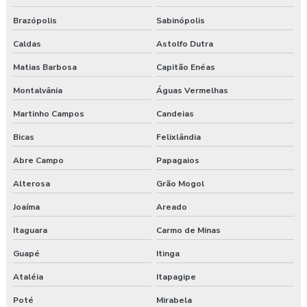
Brazópolis
Sabinópolis
Caldas
Astolfo Dutra
Matias Barbosa
Capitão Enéas
Montalvânia
Águas Vermelhas
Martinho Campos
Candeias
Bicas
Felixlândia
Abre Campo
Papagaios
Alterosa
Grão Mogol
Joaíma
Areado
Itaguara
Carmo de Minas
Guapé
Itinga
Ataléia
Itapagipe
Poté
Mirabela