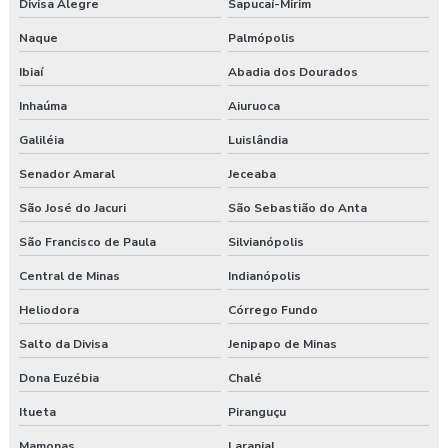
Divisa Alegre
Sapucaí-Mirim
Naque
Palmópolis
Ibiaí
Abadia dos Dourados
Inhaúma
Aiuruoca
Galiléia
Luislândia
Senador Amaral
Jeceaba
São José do Jacuri
São Sebastião do Anta
São Francisco de Paula
Silvianópolis
Central de Minas
Indianópolis
Heliodora
Córrego Fundo
Salto da Divisa
Jenipapo de Minas
Dona Euzébia
Chalé
Itueta
Piranguçu
Mamonas
Laranjal