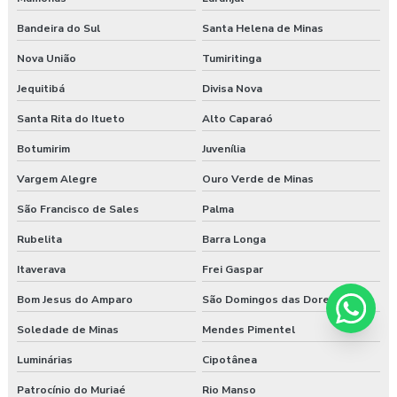
Bandeira do Sul
Santa Helena de Minas
Nova União
Tumiritinga
Jequitibá
Divisa Nova
Santa Rita do Itueto
Alto Caparaó
Botumirim
Juvenília
Vargem Alegre
Ouro Verde de Minas
São Francisco de Sales
Palma
Rubelita
Barra Longa
Itaverava
Frei Gaspar
Bom Jesus do Amparo
São Domingos das Dores
Soledade de Minas
Mendes Pimentel
Luminárias
Cipotânea
Patrocínio do Muriaé
Rio Manso