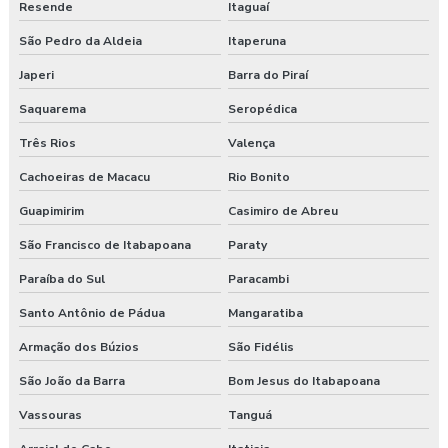
Resende
Itaguaí
São Pedro da Aldeia
Itaperuna
Japeri
Barra do Piraí
Saquarema
Seropédica
Três Rios
Valença
Cachoeiras de Macacu
Rio Bonito
Guapimirim
Casimiro de Abreu
São Francisco de Itabapoana
Paraty
Paraíba do Sul
Paracambi
Santo Antônio de Pádua
Mangaratiba
Armação dos Búzios
São Fidélis
São João da Barra
Bom Jesus do Itabapoana
Vassouras
Tanguá