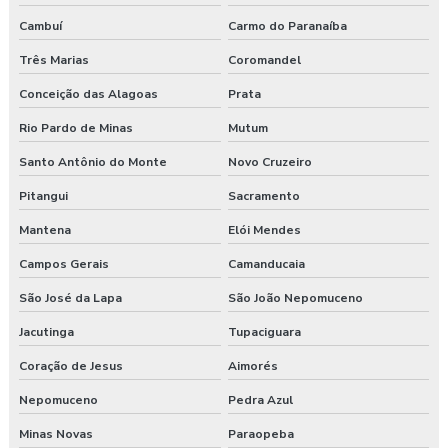
Cambuí
Carmo do Paranaíba
Três Marias
Coromandel
Conceição das Alagoas
Prata
Rio Pardo de Minas
Mutum
Santo Antônio do Monte
Novo Cruzeiro
Pitangui
Sacramento
Mantena
Elói Mendes
Campos Gerais
Camanducaia
São José da Lapa
São João Nepomuceno
Jacutinga
Tupaciguara
Coração de Jesus
Aimorés
Nepomuceno
Pedra Azul
Minas Novas
Paraopeba