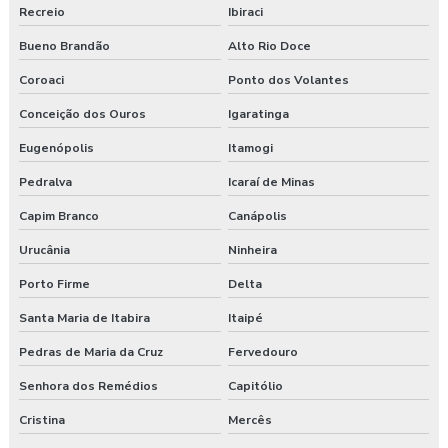
Recreio
Ibiraci
Bueno Brandão
Alto Rio Doce
Coroaci
Ponto dos Volantes
Conceição dos Ouros
Igaratinga
Eugenópolis
Itamogi
Pedralva
Icaraí de Minas
Capim Branco
Canápolis
Urucânia
Ninheira
Porto Firme
Delta
Santa Maria de Itabira
Itaipé
Pedras de Maria da Cruz
Fervedouro
Senhora dos Remédios
Capitólio
Cristina
Mercês