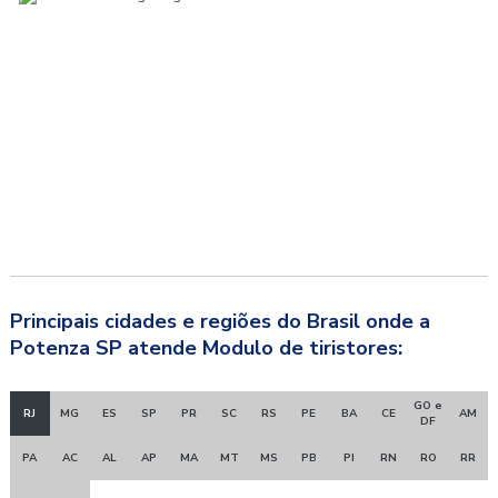
Principais cidades e regiões do Brasil onde a
Potenza SP atende Modulo de tiristores:
GO e
RJ
MG
ES
SP
PR
SC
RS
PE
BA
CE
AM
DF
PA
AC
AL
AP
MA
MT
MS
PB
PI
RN
RO
RR