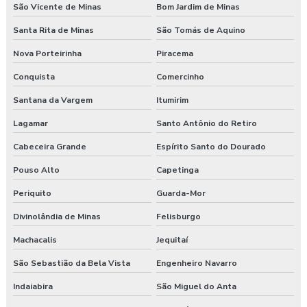
São Vicente de Minas
Bom Jardim de Minas
Santa Rita de Minas
São Tomás de Aquino
Nova Porteirinha
Piracema
Conquista
Comercinho
Santana da Vargem
Itumirim
Lagamar
Santo Antônio do Retiro
Cabeceira Grande
Espírito Santo do Dourado
Pouso Alto
Capetinga
Periquito
Guarda-Mor
Divinolândia de Minas
Felisburgo
Machacalis
Jequitaí
São Sebastião da Bela Vista
Engenheiro Navarro
Indaiabira
São Miguel do Anta