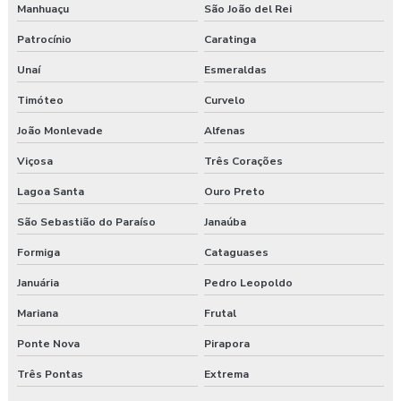
Manhuaçu
São João del Rei
Patrocínio
Caratinga
Unaí
Esmeraldas
Timóteo
Curvelo
João Monlevade
Alfenas
Viçosa
Três Corações
Lagoa Santa
Ouro Preto
São Sebastião do Paraíso
Janaúba
Formiga
Cataguases
Januária
Pedro Leopoldo
Mariana
Frutal
Ponte Nova
Pirapora
Três Pontas
Extrema