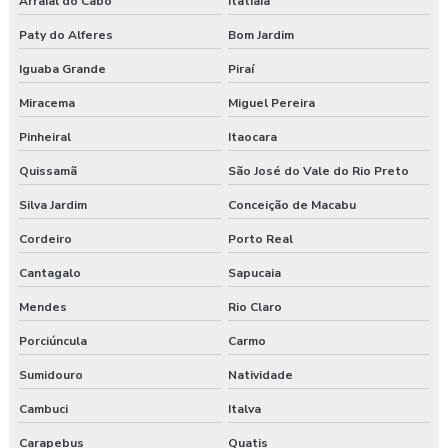
Arraial do Cabo
Itatiaia
Paty do Alferes
Bom Jardim
Iguaba Grande
Piraí
Miracema
Miguel Pereira
Pinheiral
Itaocara
Quissamã
São José do Vale do Rio Preto
Silva Jardim
Conceição de Macabu
Cordeiro
Porto Real
Cantagalo
Sapucaia
Mendes
Rio Claro
Porciúncula
Carmo
Sumidouro
Natividade
Cambuci
Italva
Carapebus
Quatis