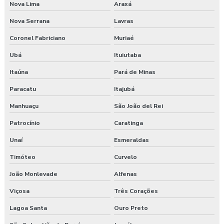
Nova Lima
Araxá
Nova Serrana
Lavras
Coronel Fabriciano
Muriaé
Ubá
Ituiutaba
Itaúna
Pará de Minas
Paracatu
Itajubá
Manhuaçu
São João del Rei
Patrocínio
Caratinga
Unaí
Esmeraldas
Timóteo
Curvelo
João Monlevade
Alfenas
Viçosa
Três Corações
Lagoa Santa
Ouro Preto