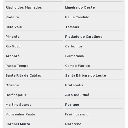
Riacho dos Machados
Limeira do Oeste
Rodeiro
Paula Cândido
Belo Vale
Tombos
Pimenta
Piedade de Caratinga
Rio Novo
Carbonita
Araporã
Guimarânia
Passa Tempo
Campo Florido
Santa Rita de Caldas
Santa Bárbara do Leste
Orizânia
Pratápolis
Delfinópolis
Alto Jequitibá
Martins Soares
Pocrane
Monsenhor Paulo
Frei Inocêncio
Coronel Murta
Nazareno