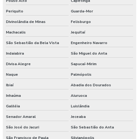
Pouso Alto
Capetinga
Periquito
Guarda-Mor
Divinolândia de Minas
Felisburgo
Machacalis
Jequitaí
São Sebastião da Bela Vista
Engenheiro Navarro
Indaiabira
São Miguel do Anta
Divisa Alegre
Sapucaí-Mirim
Naque
Palmópolis
Ibiaí
Abadia dos Dourados
Inhaúma
Aiuruoca
Galiléia
Luislândia
Senador Amaral
Jeceaba
São José do Jacuri
São Sebastião do Anta
São Francisco de Paula
Silvianópolis