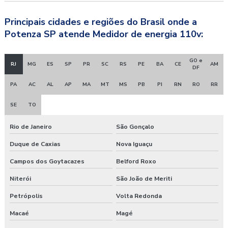
Principais cidades e regiões do Brasil onde a
Potenza SP atende Medidor de energia 110v:
GO e
RJ
MG
ES
SP
PR
SC
RS
PE
BA
CE
AM
DF
PA
AC
AL
AP
MA
MT
MS
PB
PI
RN
RO
RR
SE
TO
Rio de Janeiro
São Gonçalo
Duque de Caxias
Nova Iguaçu
Campos dos Goytacazes
Belford Roxo
Niterói
São João de Meriti
Petrópolis
Volta Redonda
Macaé
Magé