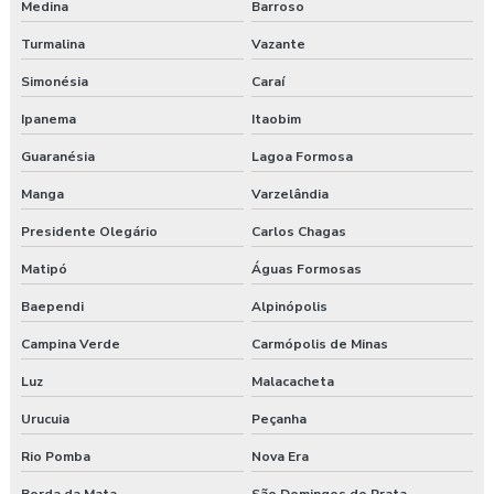
Medina
Barroso
Turmalina
Vazante
Simonésia
Caraí
Ipanema
Itaobim
Guaranésia
Lagoa Formosa
Manga
Varzelândia
Presidente Olegário
Carlos Chagas
Matipó
Águas Formosas
Baependi
Alpinópolis
Campina Verde
Carmópolis de Minas
Luz
Malacacheta
Urucuia
Peçanha
Rio Pomba
Nova Era