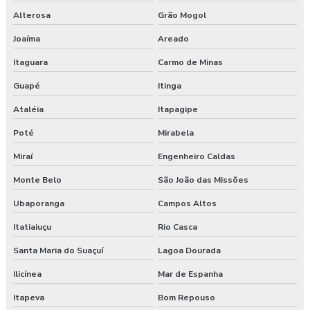
Alterosa
Grão Mogol
Joaíma
Areado
Itaguara
Carmo de Minas
Guapé
Itinga
Ataléia
Itapagipe
Poté
Mirabela
Miraí
Engenheiro Caldas
Monte Belo
São João das Missões
Ubaporanga
Campos Altos
Itatiaiuçu
Rio Casca
Santa Maria do Suaçuí
Lagoa Dourada
Ilicínea
Mar de Espanha
Itapeva
Bom Repouso