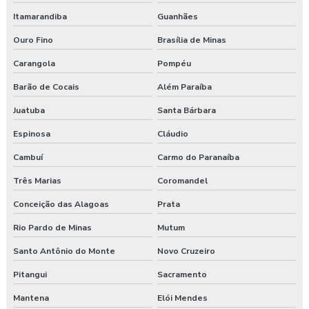
Itamarandiba
Guanhães
Ouro Fino
Brasília de Minas
Carangola
Pompéu
Barão de Cocais
Além Paraíba
Juatuba
Santa Bárbara
Espinosa
Cláudio
Cambuí
Carmo do Paranaíba
Três Marias
Coromandel
Conceição das Alagoas
Prata
Rio Pardo de Minas
Mutum
Santo Antônio do Monte
Novo Cruzeiro
Pitangui
Sacramento
Mantena
Elói Mendes