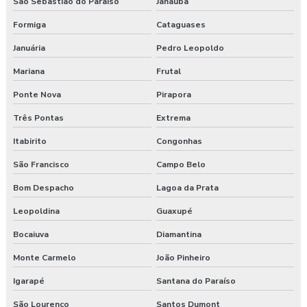
São Sebastião do Paraíso
Janaúba
Formiga
Cataguases
Januária
Pedro Leopoldo
Mariana
Frutal
Ponte Nova
Pirapora
Três Pontas
Extrema
Itabirito
Congonhas
São Francisco
Campo Belo
Bom Despacho
Lagoa da Prata
Leopoldina
Guaxupé
Bocaiuva
Diamantina
Monte Carmelo
João Pinheiro
Igarapé
Santana do Paraíso
São Lourenço
Santos Dumont