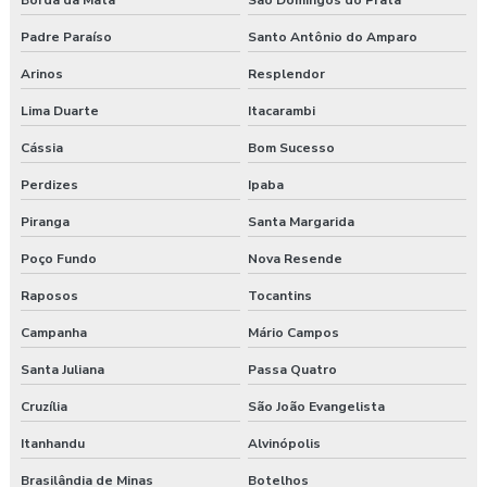
Borda da Mata
São Domingos do Prata
Padre Paraíso
Santo Antônio do Amparo
Arinos
Resplendor
Lima Duarte
Itacarambi
Cássia
Bom Sucesso
Perdizes
Ipaba
Piranga
Santa Margarida
Poço Fundo
Nova Resende
Raposos
Tocantins
Campanha
Mário Campos
Santa Juliana
Passa Quatro
Cruzília
São João Evangelista
Itanhandu
Alvinópolis
Brasilândia de Minas
Botelhos