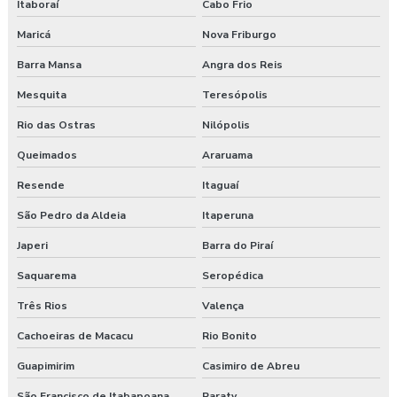
Itaboraí
Cabo Frio
Maricá
Nova Friburgo
Barra Mansa
Angra dos Reis
Mesquita
Teresópolis
Rio das Ostras
Nilópolis
Queimados
Araruama
Resende
Itaguaí
São Pedro da Aldeia
Itaperuna
Japeri
Barra do Piraí
Saquarema
Seropédica
Três Rios
Valença
Cachoeiras de Macacu
Rio Bonito
Guapimirim
Casimiro de Abreu
São Francisco de Itabapoana
Paraty