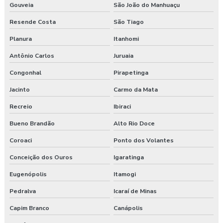
Gouveia
São João do Manhuaçu
Resende Costa
São Tiago
Planura
Itanhomi
Antônio Carlos
Juruaia
Congonhal
Pirapetinga
Jacinto
Carmo da Mata
Recreio
Ibiraci
Bueno Brandão
Alto Rio Doce
Coroaci
Ponto dos Volantes
Conceição dos Ouros
Igaratinga
Eugenópolis
Itamogi
Pedralva
Icaraí de Minas
Capim Branco
Canápolis