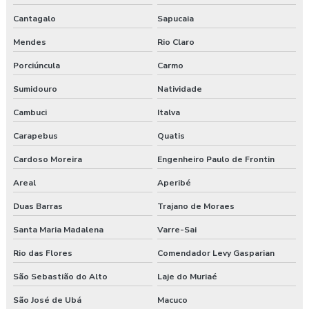
Cantagalo
Sapucaia
Mendes
Rio Claro
Porciúncula
Carmo
Sumidouro
Natividade
Cambuci
Italva
Carapebus
Quatis
Cardoso Moreira
Engenheiro Paulo de Frontin
Areal
Aperibé
Duas Barras
Trajano de Moraes
Santa Maria Madalena
Varre-Sai
Rio das Flores
Comendador Levy Gasparian
São Sebastião do Alto
Laje do Muriaé
São José de Ubá
Macuco