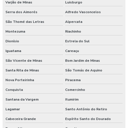
Varjão de Minas
Luisburgo
Serra dos Aimorés
Alfredo Vasconcelos
São Thomé das Letras
Alpercata
Montezuma
Riachinho
Dionísio
Estrela do Sul
Iguatama
Careaçu
São Vicente de Minas
Bom Jardim de Minas
Santa Rita de Minas
São Tomás de Aquino
Nova Porteirinha
Piracema
Conquista
Comercinho
Santana da Vargem
Itumirim
Lagamar
Santo Antônio do Retiro
Cabeceira Grande
Espírito Santo do Dourado