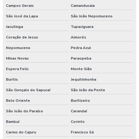
Campos Gerais
Camanducaia
São José da Lapa
São João Nepomuceno
Jacutinga
Tupaciguara
Coração de Jesus
Aimorés
Nepomuceno
Pedra Azul
Minas Novas
Paraopeba
Espera Feliz
Monte Sião
Buritis
Jequitinhonha
São Gonçalo do Sapucaí
São João da Ponte
Belo Oriente
Buritizeiro
São João do Paraíso
Carandaí
Bambuí
Corinto
Carmo do Cajuru
Francisco Sá