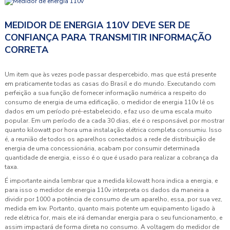
MEDIDOR DE ENERGIA 110V DEVE SER DE
CONFIANÇA PARA TRANSMITIR INFORMAÇÃO
CORRETA
Um item que às vezes pode passar despercebido, mas que está presente
em praticamente todas as casas do Brasil e do mundo. Executando com
perfeição a sua função de fornecer informação numérica a respeito do
consumo de energia de uma edificação, o
medidor de energia 110v
lê os
dados em um período pré-estabelecido, e faz uso de uma escala muito
popular. Em um período de a cada 30 dias, ele é o responsável por mostrar
quanto kilowatt por hora uma instalação elétrica completa consumiu. Isso
é, a reunião de todos os aparelhos conectados a rede de distribuição de
energia de uma concessionária, acabam por consumir determinada
quantidade de energia, e isso é o que é usado para realizar a cobrança da
taxa.
É importante ainda lembrar que a medida kilowatt hora indica a energia, e
para isso o
medidor de energia 110v
interpreta os dados da maneira a
dividir por 1000 a potência de consumo de um aparelho, essa, por sua vez,
medida em kw. Portanto, quanto mais potente um equipamento ligado à
rede elétrica for, mais ele irá demandar energia para o seu funcionamento, e
assim impactará de forma direta no consumo. A voltagem do
medidor de