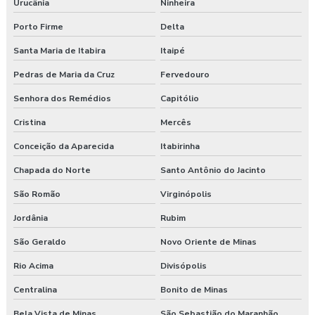
Urucânia
Ninheira
Porto Firme
Delta
Santa Maria de Itabira
Itaipé
Pedras de Maria da Cruz
Fervedouro
Senhora dos Remédios
Capitólio
Cristina
Mercês
Conceição da Aparecida
Itabirinha
Chapada do Norte
Santo Antônio do Jacinto
São Romão
Virginópolis
Jordânia
Rubim
São Geraldo
Novo Oriente de Minas
Rio Acima
Divisópolis
Centralina
Bonito de Minas
Bela Vista de Minas
São Sebastião do Maranhão