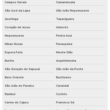
Campos Gerais
Camanducaia
São José da Lapa
São João Nepomuceno
Jacutinga
Tupaciguara
Coração de Jesus
Aimorés
Nepomuceno
Pedra Azul
Minas Novas
Paraopeba
Espera Feliz
Monte Sião
Buritis
Jequitinhonha
São Gonçalo do Sapucaí
São João da Ponte
Belo Oriente
Buritizeiro
São João do Paraíso
Carandaí
Bambuí
Corinto
Carmo do Cajuru
Francisco Sá