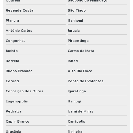
Gouveia
São João do Manhuaçu
Resende Costa
São Tiago
Planura
Itanhomi
Antônio Carlos
Juruaia
Congonhal
Pirapetinga
Jacinto
Carmo da Mata
Recreio
Ibiraci
Bueno Brandão
Alto Rio Doce
Coroaci
Ponto dos Volantes
Conceição dos Ouros
Igaratinga
Eugenópolis
Itamogi
Pedralva
Icaraí de Minas
Capim Branco
Canápolis
Urucânia
Ninheira