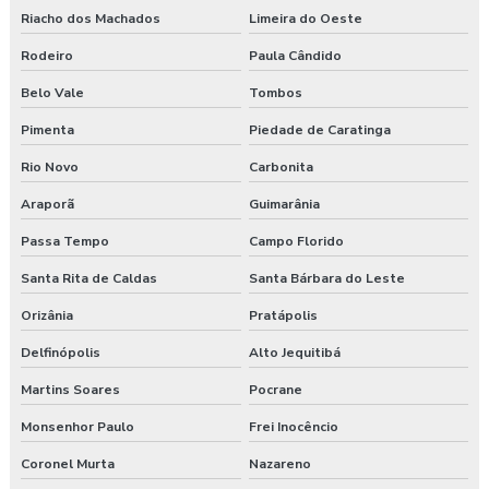
Riacho dos Machados
Limeira do Oeste
Rodeiro
Paula Cândido
Belo Vale
Tombos
Pimenta
Piedade de Caratinga
Rio Novo
Carbonita
Araporã
Guimarânia
Passa Tempo
Campo Florido
Santa Rita de Caldas
Santa Bárbara do Leste
Orizânia
Pratápolis
Delfinópolis
Alto Jequitibá
Martins Soares
Pocrane
Monsenhor Paulo
Frei Inocêncio
Coronel Murta
Nazareno