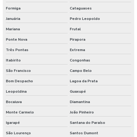
Formiga
Cataguases
Januária
Pedro Leopoldo
Mariana
Frutal
Ponte Nova
Pirapora
Três Pontas
Extrema
Itabirito
Congonhas
São Francisco
Campo Belo
Bom Despacho
Lagoa da Prata
Leopoldina
Guaxupé
Bocaiuva
Diamantina
Monte Carmelo
João Pinheiro
Igarapé
Santana do Paraíso
São Lourenço
Santos Dumont