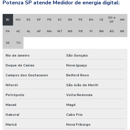
Potenza SP atende Medidor de energia digital:
GO e
RJ
MG
ES
SP
PR
SC
RS
PE
BA
CE
AM
DF
PA
AC
AL
AP
MA
MT
MS
PB
PI
RN
RO
RR
SE
TO
Rio de Janeiro
São Gonçalo
Duque de Caxias
Nova Iguaçu
Campos dos Goytacazes
Belford Roxo
Niterói
São João de Meriti
Petrópolis
Volta Redonda
Macaé
Magé
Itaboraí
Cabo Frio
Maricá
Nova Friburgo