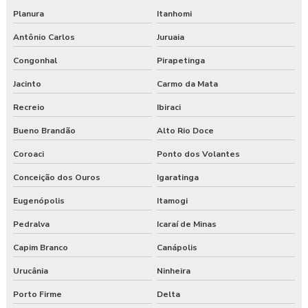
Planura
Itanhomi
Antônio Carlos
Juruaia
Congonhal
Pirapetinga
Jacinto
Carmo da Mata
Recreio
Ibiraci
Bueno Brandão
Alto Rio Doce
Coroaci
Ponto dos Volantes
Conceição dos Ouros
Igaratinga
Eugenópolis
Itamogi
Pedralva
Icaraí de Minas
Capim Branco
Canápolis
Urucânia
Ninheira
Porto Firme
Delta