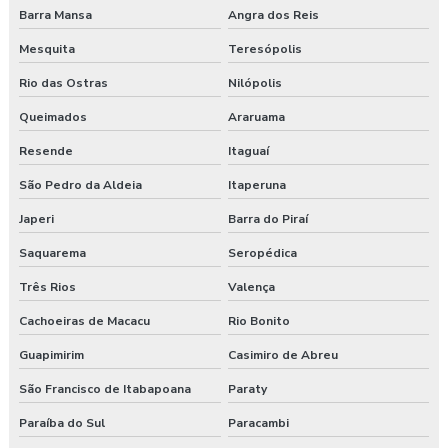
Barra Mansa
Angra dos Reis
Mesquita
Teresópolis
Rio das Ostras
Nilópolis
Queimados
Araruama
Resende
Itaguaí
São Pedro da Aldeia
Itaperuna
Japeri
Barra do Piraí
Saquarema
Seropédica
Três Rios
Valença
Cachoeiras de Macacu
Rio Bonito
Guapimirim
Casimiro de Abreu
São Francisco de Itabapoana
Paraty
Paraíba do Sul
Paracambi