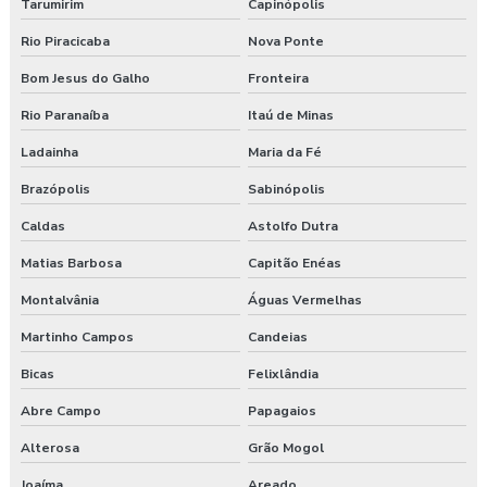
Tarumirim
Capinópolis
Rio Piracicaba
Nova Ponte
Bom Jesus do Galho
Fronteira
Rio Paranaíba
Itaú de Minas
Ladainha
Maria da Fé
Brazópolis
Sabinópolis
Caldas
Astolfo Dutra
Matias Barbosa
Capitão Enéas
Montalvânia
Águas Vermelhas
Martinho Campos
Candeias
Bicas
Felixlândia
Abre Campo
Papagaios
Alterosa
Grão Mogol
Joaíma
Areado