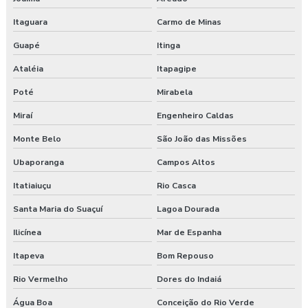
Itaguara
Carmo de Minas
Guapé
Itinga
Ataléia
Itapagipe
Poté
Mirabela
Miraí
Engenheiro Caldas
Monte Belo
São João das Missões
Ubaporanga
Campos Altos
Itatiaiuçu
Rio Casca
Santa Maria do Suaçuí
Lagoa Dourada
Ilicínea
Mar de Espanha
Itapeva
Bom Repouso
Rio Vermelho
Dores do Indaiá
Água Boa
Conceição do Rio Verde