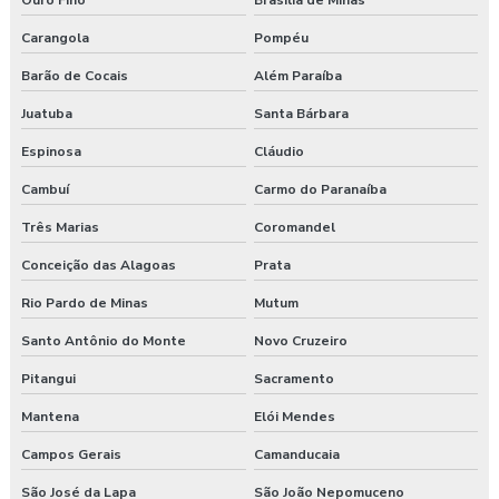
Ouro Fino
Brasília de Minas
Carangola
Pompéu
Barão de Cocais
Além Paraíba
Juatuba
Santa Bárbara
Espinosa
Cláudio
Cambuí
Carmo do Paranaíba
Três Marias
Coromandel
Conceição das Alagoas
Prata
Rio Pardo de Minas
Mutum
Santo Antônio do Monte
Novo Cruzeiro
Pitangui
Sacramento
Mantena
Elói Mendes
Campos Gerais
Camanducaia
São José da Lapa
São João Nepomuceno