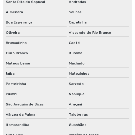
Santa Rita do Sapucaí
Andradas
Almenara
Salinas
Boa Esperança
Capelinha
Oliveira
Visconde do Rio Branco
Brumadinho
Caeté
Ouro Branco
Iturama
Mateus Leme
Machado
Jaíba
Matozinhos
Porteirinha
Sarzedo
Piumhi
Nanuque
São Joaquim de Bicas
Araçuaí
Várzea da Palma
Taiobeiras
Itamarandiba
Guanhães