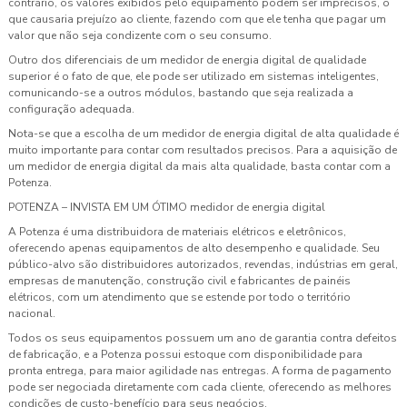
contrário, os valores exibidos pelo equipamento podem ser imprecisos, o
que causaria prejuízo ao cliente, fazendo com que ele tenha que pagar um
valor que não seja condizente com o seu consumo.
Outro dos diferenciais de um
medidor de energia digital
de qualidade
superior é o fato de que, ele pode ser utilizado em sistemas inteligentes,
comunicando-se a outros módulos, bastando que seja realizada a
configuração adequada.
Nota-se que a escolha de um
medidor de energia digital
de alta qualidade é
muito importante para contar com resultados precisos. Para a aquisição de
um
medidor de energia digital
da mais alta qualidade, basta contar com a
Potenza.
POTENZA – INVISTA EM UM ÓTIMO
medidor de energia digital
A Potenza é uma distribuidora de materiais elétricos e eletrônicos,
oferecendo apenas equipamentos de alto desempenho e qualidade. Seu
público-alvo são distribuidores autorizados, revendas, indústrias em geral,
empresas de manutenção, construção civil e fabricantes de painéis
elétricos, com um atendimento que se estende por todo o território
nacional.
Todos os seus equipamentos possuem um ano de garantia contra defeitos
de fabricação, e a Potenza possui estoque com disponibilidade para
pronta entrega, para maior agilidade nas entregas. A forma de pagamento
pode ser negociada diretamente com cada cliente, oferecendo as melhores
condições de custo-benefício para seus negócios.