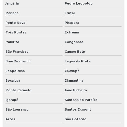
Januária
Pedro Leopoldo
Mariana
Frutal
Ponte Nova
Pirapora
Três Pontas
Extrema
Itabirito
Congonhas
São Francisco
Campo Belo
Bom Despacho
Lagoa da Prata
Leopoldina
Guaxupé
Bocaiuva
Diamantina
Monte Carmelo
João Pinheiro
Igarapé
Santana do Paraíso
São Lourenço
Santos Dumont
Arcos
São Gotardo