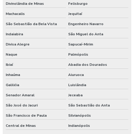
Divinolândia de Minas
Felisburgo
Machacalis
Jequitaí
São Sebastião da Bela Vista
Engenheiro Navarro
Indaiabira
São Miguel do Anta
Divisa Alegre
Sapucaí-Mirim
Naque
Palmópolis
Ibiaí
Abadia dos Dourados
Inhaúma
Aiuruoca
Galiléia
Luislândia
Senador Amaral
Jeceaba
São José do Jacuri
São Sebastião do Anta
São Francisco de Paula
Silvianópolis
Central de Minas
Indianópolis