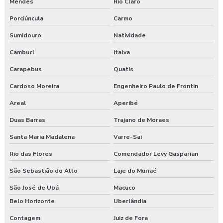
Mendes
Rio Claro
Porciúncula
Carmo
Sumidouro
Natividade
Cambuci
Italva
Carapebus
Quatis
Cardoso Moreira
Engenheiro Paulo de Frontin
Areal
Aperibé
Duas Barras
Trajano de Moraes
Santa Maria Madalena
Varre-Sai
Rio das Flores
Comendador Levy Gasparian
São Sebastião do Alto
Laje do Muriaé
São José de Ubá
Macuco
Belo Horizonte
Uberlândia
Contagem
Juiz de Fora