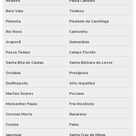
Rodeiro
Paula Cândido
Belo Vale
Tombos
Pimenta
Piedade de Caratinga
Rio Novo
Carbonita
Araporã
Guimarânia
Passa Tempo
Campo Florido
Santa Rita de Caldas
Santa Bárbara do Leste
Orizânia
Pratápolis
Delfinópolis
Alto Jequitibá
Martins Soares
Pocrane
Monsenhor Paulo
Frei Inocêncio
Coronel Murta
Nazareno
Coluna
Pains
Japonvar
Santa Cruz de Minas