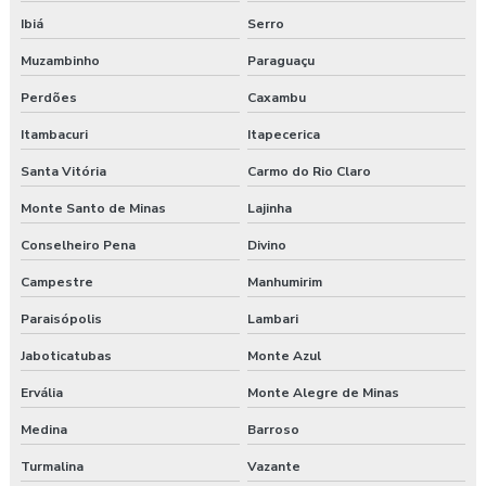
Ibiá
Serro
Muzambinho
Paraguaçu
Perdões
Caxambu
Itambacuri
Itapecerica
Santa Vitória
Carmo do Rio Claro
Monte Santo de Minas
Lajinha
Conselheiro Pena
Divino
Campestre
Manhumirim
Paraisópolis
Lambari
Jaboticatubas
Monte Azul
Ervália
Monte Alegre de Minas
Medina
Barroso
Turmalina
Vazante