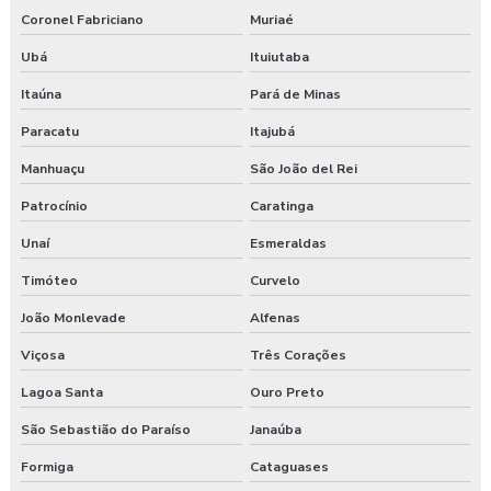
Coronel Fabriciano
Muriaé
Ubá
Ituiutaba
Itaúna
Pará de Minas
Paracatu
Itajubá
Manhuaçu
São João del Rei
Patrocínio
Caratinga
Unaí
Esmeraldas
Timóteo
Curvelo
João Monlevade
Alfenas
Viçosa
Três Corações
Lagoa Santa
Ouro Preto
São Sebastião do Paraíso
Janaúba
Formiga
Cataguases