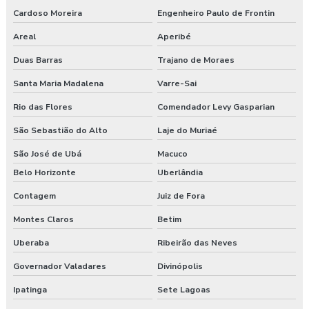
Cardoso Moreira
Engenheiro Paulo de Frontin
Areal
Aperibé
Duas Barras
Trajano de Moraes
Santa Maria Madalena
Varre-Sai
Rio das Flores
Comendador Levy Gasparian
São Sebastião do Alto
Laje do Muriaé
São José de Ubá
Macuco
Belo Horizonte
Uberlândia
Contagem
Juiz de Fora
Montes Claros
Betim
Uberaba
Ribeirão das Neves
Governador Valadares
Divinópolis
Ipatinga
Sete Lagoas