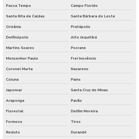
Passa Tempo
Campo Florido
Santa Rita de Caldas
Santa Bárbara do Leste
Orizânia
Pratápolis
Delfinópolis
Alto Jequitibá
Martins Soares
Pocrane
Monsenhor Paulo
Frei Inocêncio
Coronel Murta
Nazareno
Coluna
Pains
Japonvar
Santa Cruz de Minas
Araponga
Pavão
Florestal
Delfim Moreira
Formoso
Tiros
Reduto
Durandé