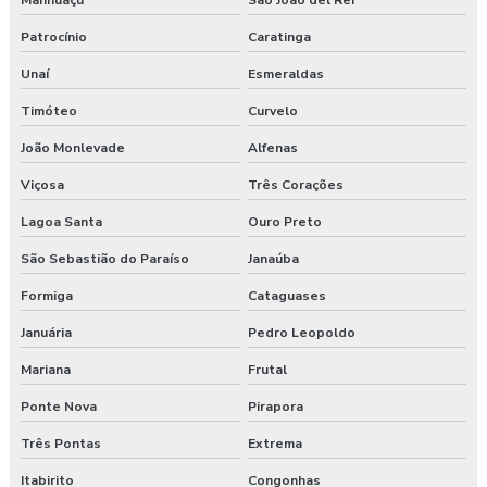
Manhuaçu
São João del Rei
Patrocínio
Caratinga
Unaí
Esmeraldas
Timóteo
Curvelo
João Monlevade
Alfenas
Viçosa
Três Corações
Lagoa Santa
Ouro Preto
São Sebastião do Paraíso
Janaúba
Formiga
Cataguases
Januária
Pedro Leopoldo
Mariana
Frutal
Ponte Nova
Pirapora
Três Pontas
Extrema
Itabirito
Congonhas