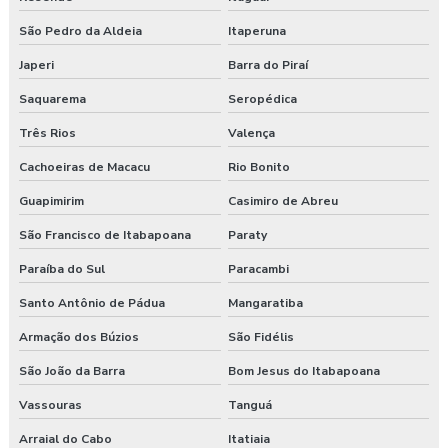
São Pedro da Aldeia
Itaperuna
Japeri
Barra do Piraí
Saquarema
Seropédica
Três Rios
Valença
Cachoeiras de Macacu
Rio Bonito
Guapimirim
Casimiro de Abreu
São Francisco de Itabapoana
Paraty
Paraíba do Sul
Paracambi
Santo Antônio de Pádua
Mangaratiba
Armação dos Búzios
São Fidélis
São João da Barra
Bom Jesus do Itabapoana
Vassouras
Tanguá
Arraial do Cabo
Itatiaia