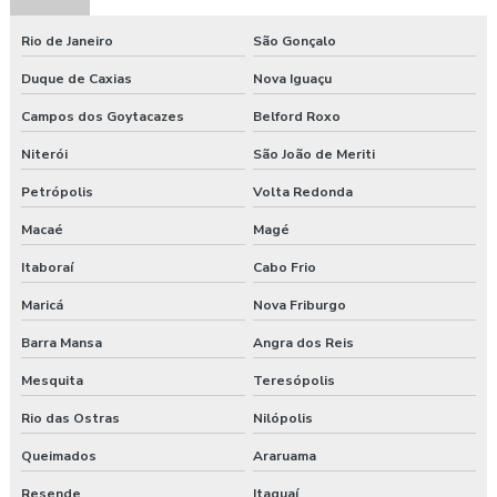
Rio de Janeiro
São Gonçalo
Duque de Caxias
Nova Iguaçu
Campos dos Goytacazes
Belford Roxo
Niterói
São João de Meriti
Petrópolis
Volta Redonda
Macaé
Magé
Itaboraí
Cabo Frio
Maricá
Nova Friburgo
Barra Mansa
Angra dos Reis
Mesquita
Teresópolis
Rio das Ostras
Nilópolis
Queimados
Araruama
Resende
Itaguaí