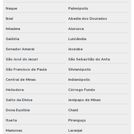
Naque
Palmópolis
Ibiaí
Abadia dos Dourados
Inhaúma
Aiuruoca
Galiléia
Luislândia
Senador Amaral
Jeceaba
São José do Jacuri
São Sebastião do Anta
São Francisco de Paula
Silvianópolis
Central de Minas
Indianópolis
Heliodora
Córrego Fundo
Salto da Divisa
Jenipapo de Minas
Dona Euzébia
Chalé
Itueta
Piranguçu
Mamonas
Laranjal