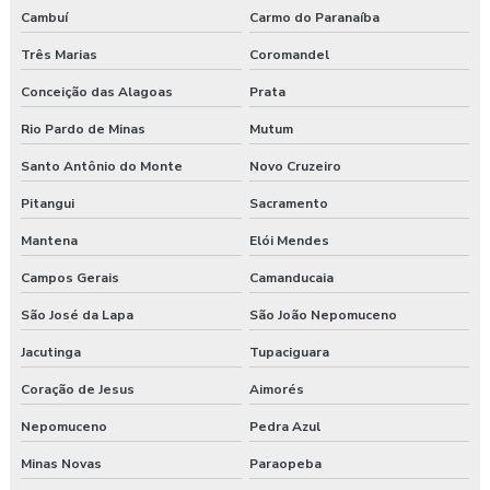
Cambuí
Carmo do Paranaíba
Três Marias
Coromandel
Conceição das Alagoas
Prata
Rio Pardo de Minas
Mutum
Santo Antônio do Monte
Novo Cruzeiro
Pitangui
Sacramento
Mantena
Elói Mendes
Campos Gerais
Camanducaia
São José da Lapa
São João Nepomuceno
Jacutinga
Tupaciguara
Coração de Jesus
Aimorés
Nepomuceno
Pedra Azul
Minas Novas
Paraopeba