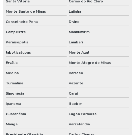
Santa Vitória
Carmo do Rio Claro
Monte Santo de Minas
Lajinha
Conselheiro Pena
Divino
Campestre
Manhumirim
Paraisópolis
Lambari
Jaboticatubas
Monte Azul
Ervália
Monte Alegre de Minas
Medina
Barroso
Turmalina
Vazante
Simonésia
Caraí
Ipanema
Itaobim
Guaranésia
Lagoa Formosa
Manga
Varzelândia
Presidente Olegário
Carlos Chagas