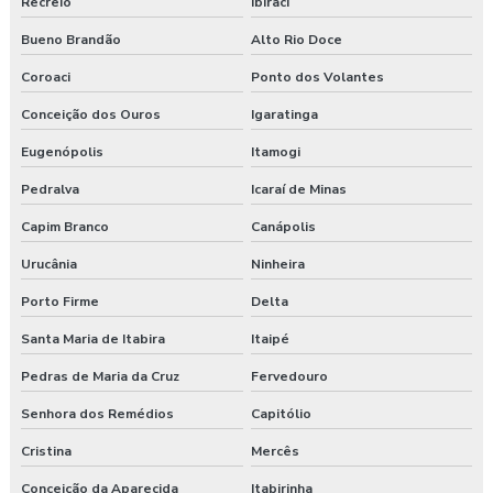
Recreio
Ibiraci
Bueno Brandão
Alto Rio Doce
Coroaci
Ponto dos Volantes
Conceição dos Ouros
Igaratinga
Eugenópolis
Itamogi
Pedralva
Icaraí de Minas
Capim Branco
Canápolis
Urucânia
Ninheira
Porto Firme
Delta
Santa Maria de Itabira
Itaipé
Pedras de Maria da Cruz
Fervedouro
Senhora dos Remédios
Capitólio
Cristina
Mercês
Conceição da Aparecida
Itabirinha