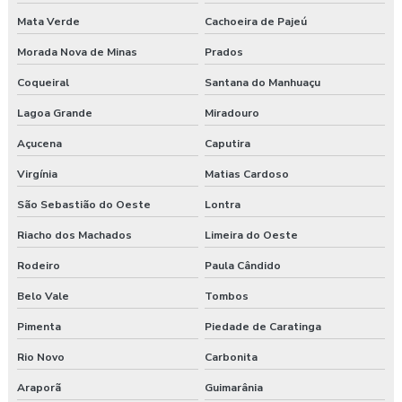
Mata Verde
Cachoeira de Pajeú
Morada Nova de Minas
Prados
Coqueiral
Santana do Manhuaçu
Lagoa Grande
Miradouro
Açucena
Caputira
Virgínia
Matias Cardoso
São Sebastião do Oeste
Lontra
Riacho dos Machados
Limeira do Oeste
Rodeiro
Paula Cândido
Belo Vale
Tombos
Pimenta
Piedade de Caratinga
Rio Novo
Carbonita
Araporã
Guimarânia