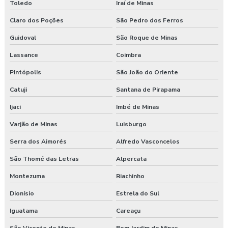
Toledo
Iraí de Minas
Claro dos Poções
São Pedro dos Ferros
Guidoval
São Roque de Minas
Lassance
Coimbra
Pintópolis
São João do Oriente
Catuji
Santana de Pirapama
Ijaci
Imbé de Minas
Varjão de Minas
Luisburgo
Serra dos Aimorés
Alfredo Vasconcelos
São Thomé das Letras
Alpercata
Montezuma
Riachinho
Dionísio
Estrela do Sul
Iguatama
Careaçu