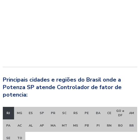
Principais cidades e regiões do Brasil onde a
Potenza SP atende Controlador de fator de
potencia:
GO e
RJ
MG
ES
SP
PR
SC
RS
PE
BA
CE
AM
DF
PA
AC
AL
AP
MA
MT
MS
PB
PI
RN
RO
RR
SE
TO