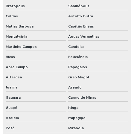
Brazópolis
Sabinópolis
Caldas
Astolfo Dutra
Matias Barbosa
Capitão Enéas
Montalvânia
Águas Vermelhas
Martinho Campos
Candeias
Bicas
Felixlândia
Abre Campo
Papagaios
Alterosa
Grão Mogol
Joaíma
Areado
Itaguara
Carmo de Minas
Guapé
Itinga
Ataléia
Itapagipe
Poté
Mirabela