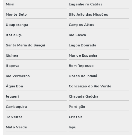
Miraí
Engenheiro Caldas
Monte Belo
São João das Missões
Ubaporanga
Campos Altos
Itatiaiuçu
Rio Casca
Santa Maria do Suaçuí
Lagoa Dourada
Ilicínea
Mar de Espanha
Itapeva
Bom Repouso
Rio Vermelho
Dores do Indaiá
Água Boa
Conceição do Rio Verde
Jequeri
Chapada Gaúcha
Cambuquira
Perdigão
Teixeiras
Cristais
Mato Verde
Iapu