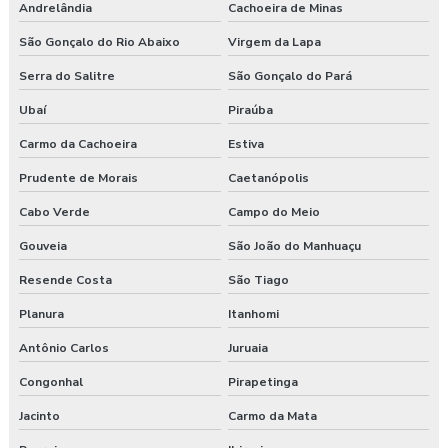
Andrelândia
Cachoeira de Minas
São Gonçalo do Rio Abaixo
Virgem da Lapa
Serra do Salitre
São Gonçalo do Pará
Ubaí
Piraúba
Carmo da Cachoeira
Estiva
Prudente de Morais
Caetanópolis
Cabo Verde
Campo do Meio
Gouveia
São João do Manhuaçu
Resende Costa
São Tiago
Planura
Itanhomi
Antônio Carlos
Juruaia
Congonhal
Pirapetinga
Jacinto
Carmo da Mata