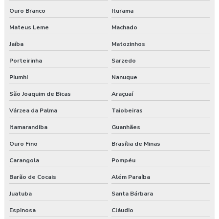
Ouro Branco
Iturama
Mateus Leme
Machado
Jaíba
Matozinhos
Porteirinha
Sarzedo
Piumhi
Nanuque
São Joaquim de Bicas
Araçuaí
Várzea da Palma
Taiobeiras
Itamarandiba
Guanhães
Ouro Fino
Brasília de Minas
Carangola
Pompéu
Barão de Cocais
Além Paraíba
Juatuba
Santa Bárbara
Espinosa
Cláudio