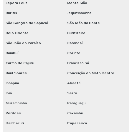
Espera Feliz
Monte Sião
Buritis
Jequitinhonha
São Gonçalo do Sapucaí
São João da Ponte
Belo Oriente
Buritizeiro
São João do Paraíso
Carandaí
Bambuí
Corinto
Carmo do Cajuru
Francisco Sá
Raul Soares
Conceição do Mato Dentro
Inhapim
Abaeté
Ibiá
Serro
Muzambinho
Paraguaçu
Perdões
Caxambu
Itambacuri
Itapecerica