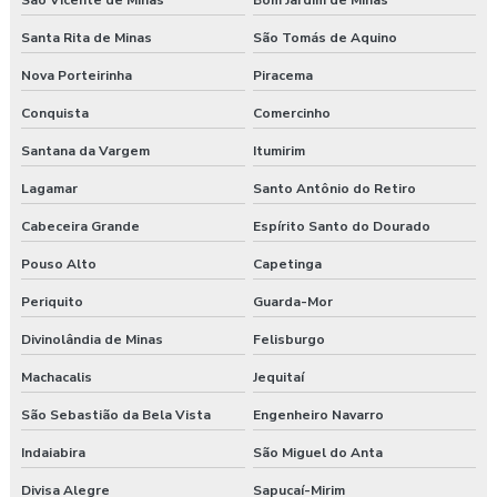
São Vicente de Minas
Bom Jardim de Minas
Santa Rita de Minas
São Tomás de Aquino
Nova Porteirinha
Piracema
Conquista
Comercinho
Santana da Vargem
Itumirim
Lagamar
Santo Antônio do Retiro
Cabeceira Grande
Espírito Santo do Dourado
Pouso Alto
Capetinga
Periquito
Guarda-Mor
Divinolândia de Minas
Felisburgo
Machacalis
Jequitaí
São Sebastião da Bela Vista
Engenheiro Navarro
Indaiabira
São Miguel do Anta
Divisa Alegre
Sapucaí-Mirim