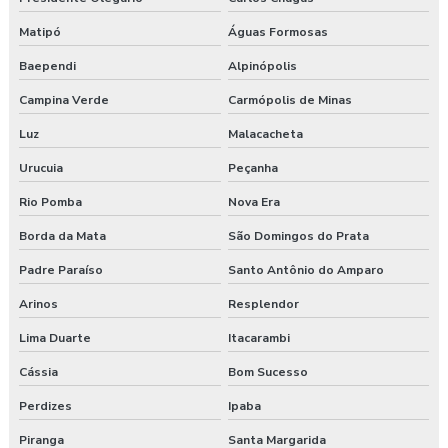
Matipó
Águas Formosas
Baependi
Alpinópolis
Campina Verde
Carmópolis de Minas
Luz
Malacacheta
Urucuia
Peçanha
Rio Pomba
Nova Era
Borda da Mata
São Domingos do Prata
Padre Paraíso
Santo Antônio do Amparo
Arinos
Resplendor
Lima Duarte
Itacarambi
Cássia
Bom Sucesso
Perdizes
Ipaba
Piranga
Santa Margarida