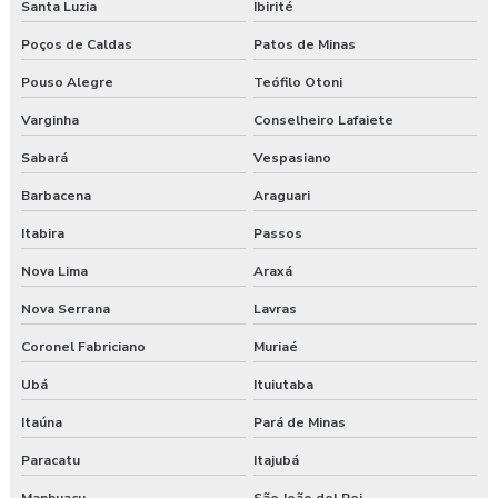
Santa Luzia
Ibirité
Poços de Caldas
Patos de Minas
Pouso Alegre
Teófilo Otoni
Varginha
Conselheiro Lafaiete
Sabará
Vespasiano
Barbacena
Araguari
Itabira
Passos
Nova Lima
Araxá
Nova Serrana
Lavras
Coronel Fabriciano
Muriaé
Ubá
Ituiutaba
Itaúna
Pará de Minas
Paracatu
Itajubá