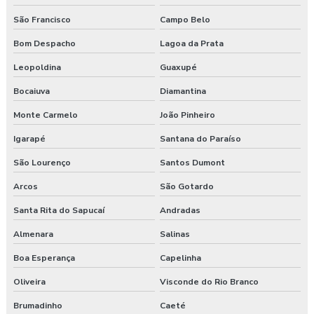
São Francisco
Campo Belo
Bom Despacho
Lagoa da Prata
Leopoldina
Guaxupé
Bocaiuva
Diamantina
Monte Carmelo
João Pinheiro
Igarapé
Santana do Paraíso
São Lourenço
Santos Dumont
Arcos
São Gotardo
Santa Rita do Sapucaí
Andradas
Almenara
Salinas
Boa Esperança
Capelinha
Oliveira
Visconde do Rio Branco
Brumadinho
Caeté