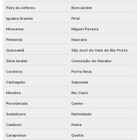
Paty do Alferes
Bom Jardim
Iguaba Grande
Piraí
Miracema
Miguel Pereira
Pinheiral
Itaocara
Quissamã
São José do Vale do Rio Preto
Silva Jardim
Conceição de Macabu
Cordeiro
Porto Real
Cantagalo
Sapucaia
Mendes
Rio Claro
Porciúncula
Carmo
Sumidouro
Natividade
Cambuci
Italva
Carapebus
Quatis