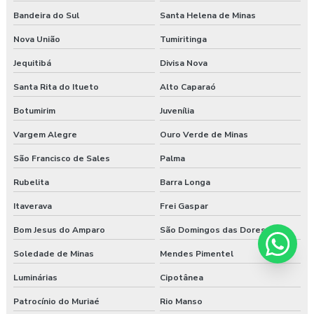
Bandeira do Sul
Santa Helena de Minas
Nova União
Tumiritinga
Jequitibá
Divisa Nova
Santa Rita do Itueto
Alto Caparaó
Botumirim
Juvenília
Vargem Alegre
Ouro Verde de Minas
São Francisco de Sales
Palma
Rubelita
Barra Longa
Itaverava
Frei Gaspar
Bom Jesus do Amparo
São Domingos das Dores
Soledade de Minas
Mendes Pimentel
Luminárias
Cipotânea
Patrocínio do Muriaé
Rio Manso